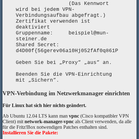
(Das Kennwort
wird bei jedem VPN-
Verbindungsaufbau abgefragt.)
Zertifikat verwenden ist
deaktiviert
Gruppenname: beispiel@mun-
steiner.de
Shared Secret:
d4D00f{56gerev06a10Hj052fAf0q861P
Geben Sie bei „Proxy“ „aus“ an.
Beenden Sie die VPN-Einrichtung
mit „Sichern“.
VPN-Verbindung im Netzwerkmanager einrichten
Für Linux hat sich hier nichts geändert.
Ab Ubuntu 12.04 LTS kann man
vpnc
(Cisco kompatibler VPN
Client) mit
network-manager-vpnc
als Client verwenden, da alle
für die Fritz!Box notwendigen Patches enthalten sind.
Installieren Sie die Pakete: