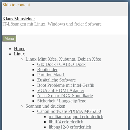
Skip to content
Klaus Munsteiner
IT-Lösungen mit Linux, Windows und freier Software
Menu
Home
Linux
Linux Mint Xfce, Xubuntu, Debian Xfce
Glx-Dock / CAIRO-Dock
Bootloader
Partition /data1
Zusätzliche Software
Boot Probleme mit Intel-Grafik
VGA auf HDMI-Adapter
Asus Xonar DGX Soundkarte
Sicherheit / Langzeitpflege
Scannen und drucken
Canon Software PIXMA MG5250
multiarch-support erforderlich
libtiff4 erforderlich
libpng12-0 erforderlich