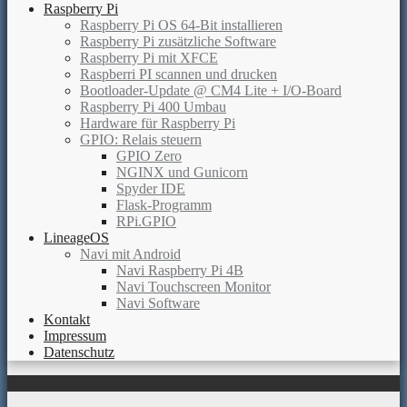
Raspberry Pi
Raspberry Pi OS 64-Bit installieren
Raspberry Pi zusätzliche Software
Raspberry Pi mit XFCE
Raspberri PI scannen und drucken
Bootloader-Update @ CM4 Lite + I/O-Board
Raspberry Pi 400 Umbau
Hardware für Raspberry Pi
GPIO: Relais steuern
GPIO Zero
NGINX und Gunicorn
Spyder IDE
Flask-Programm
RPi.GPIO
LineageOS
Navi mit Android
Navi Raspberry Pi 4B
Navi Touchscreen Monitor
Navi Software
Kontakt
Impressum
Datenschutz