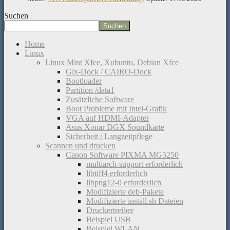
Suchen
Suchen
Home
Linux
Linux Mint Xfce, Xubuntu, Debian Xfce
Glx-Dock / CAIRO-Dock
Bootloader
Partition /data1
Zusätzliche Software
Boot Probleme mit Intel-Grafik
VGA auf HDMI-Adapter
Asus Xonar DGX Soundkarte
Sicherheit / Langzeitpflege
Scannen und drucken
Canon Software PIXMA MG5250
multiarch-support erforderlich
libtiff4 erforderlich
libpng12-0 erforderlich
Modifizierte deb-Pakete
Modifizierte install.sh Dateien
Druckertreiber
Beispiel USB
Beispiel WLAN