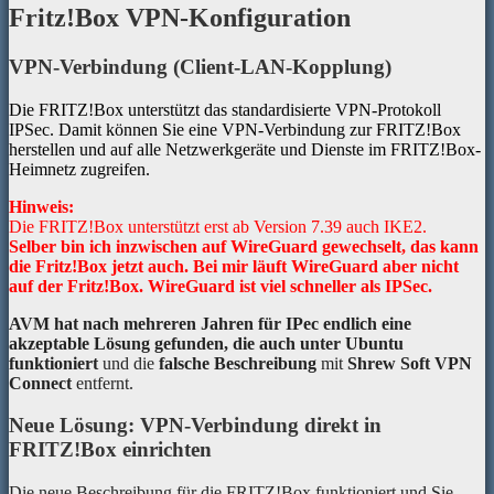
Fritz!Box VPN-Konfiguration
VPN-Verbindung (Client-LAN-Kopplung)
Die FRITZ!Box unterstützt das standardisierte VPN-Protokoll
IPSec. Damit können Sie eine VPN-Verbindung zur FRITZ!Box
herstellen und auf alle Netzwerkgeräte und Dienste im FRITZ!Box-
Heimnetz zugreifen.
Hinweis:
Die FRITZ!Box unterstützt erst ab Version 7.39 auch IKE2.
Selber bin ich inzwischen auf WireGuard gewechselt, das kann
die Fritz!Box jetzt auch. Bei mir läuft WireGuard aber nicht
auf der Fritz!Box. WireGuard ist viel schneller als IPSec.
AVM hat nach mehreren Jahren für IPec endlich eine
akzeptable Lösung gefunden, die auch unter Ubuntu
funktioniert
und die
falsche Beschreibung
mit
Shrew Soft VPN
Connect
entfernt.
Neue Lösung: VPN-Verbindung direkt in
FRITZ!Box einrichten
Die neue Beschreibung für die FRITZ!Box funktioniert und Sie