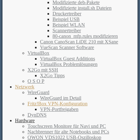
Modifizierte deb-Pakete
Modifizierte install.sh Dateien
Druckertreiber
Beispiel USB
Beispiel WLAN
Scannertreiber
80-canon_mfp.rules modifizieren
Canon CanoScan LiDE 210 mit XSane
VueScan Scanner Software
VirtualBox
VirtualBox Guest Additions
VirtualBox Problemlösungen
X2Go mit SSH
X2Go Tipps
O S O P
Netzwerk
WireGuard
WireGuard im Detail
Fritz!Box VPN-Konfiguration
VPN-Portfreigaben
DynDNS
Hardware
Touchscreen Monitore für Navi und PC
Nachbrenner für alte Notebooks und PCs
OWON VDS1022 USB-Oszilloskop