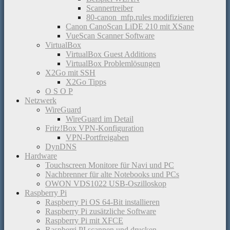
Scannertreiber
80-canon_mfp.rules modifizieren
Canon CanoScan LiDE 210 mit XSane
VueScan Scanner Software
VirtualBox
VirtualBox Guest Additions
VirtualBox Problemlösungen
X2Go mit SSH
X2Go Tipps
O S O P
Netzwerk
WireGuard
WireGuard im Detail
Fritz!Box VPN-Konfiguration
VPN-Portfreigaben
DynDNS
Hardware
Touchscreen Monitore für Navi und PC
Nachbrenner für alte Notebooks und PCs
OWON VDS1022 USB-Oszilloskop
Raspberry Pi
Raspberry Pi OS 64-Bit installieren
Raspberry Pi zusätzliche Software
Raspberry Pi mit XFCE
Raspberri PI scannen und drucken