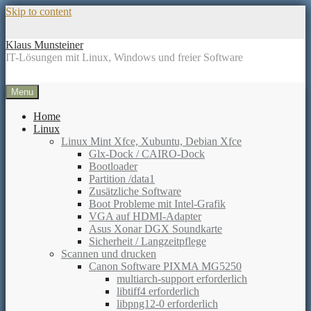
Skip to content
Klaus Munsteiner
IT-Lösungen mit Linux, Windows und freier Software
Menu
Home
Linux
Linux Mint Xfce, Xubuntu, Debian Xfce
Glx-Dock / CAIRO-Dock
Bootloader
Partition /data1
Zusätzliche Software
Boot Probleme mit Intel-Grafik
VGA auf HDMI-Adapter
Asus Xonar DGX Soundkarte
Sicherheit / Langzeitpflege
Scannen und drucken
Canon Software PIXMA MG5250
multiarch-support erforderlich
libtiff4 erforderlich
libpng12-0 erforderlich