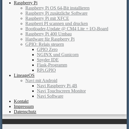
Raspberry Pi
Raspberry Pi OS 64-Bit installieren
Raspberry Pi zusätzliche Software
Raspberry Pi mit XFCE
Raspberri PI scannen und drucken
Bootloader-Update @ CM4 Lite + I/O-Board
Raspberry Pi 400 Umbau
Hardware für Raspberry Pi
GPIO: Relais steuern
GPIO Zero
NGINX und Gunicorn
Spyder IDE
Flask-Programm
RPi.GPIO
LineageOS
Navi mit Android
Navi Raspberry Pi 4B
Navi Touchscreen Monitor
Navi Software
Kontakt
Impressum
Datenschutz