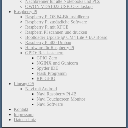
Nachbrenner für alte Notebooks und PCs
OWON VDS1022 USB-Oszilloskop
Raspberry Pi
Raspberry Pi OS 64-Bit installieren
Raspberry Pi zusätzliche Software
Raspberry Pi mit XFCE
Raspberri PI scannen und drucken
Bootloader-Update @ CM4 Lite + I/O-Board
Raspberry Pi 400 Umbau
Hardware für Raspberry Pi
GPIO: Relais steuern
GPIO Zero
NGINX und Gunicorn
Spyder IDE
Flask-Programm
RPi.GPIO
LineageOS
Navi mit Android
Navi Raspberry Pi 4B
Navi Touchscreen Monitor
Navi Software
Kontakt
Impressum
Datenschutz