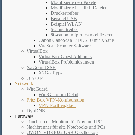
Modifizierte deb-Pakete
Modifizierte install.sh Dateien
Druckertreiber
Beispiel USB
Beispiel WLAN
Scannertreiber
80-canon_mfp.rules modifizieren
Canon CanoScan LiDE 210 mit XSane
VueScan Scanner Software
VirtualBox
VirtualBox Guest Additions
VirtualBox Problemlösungen
X2Go mit SSH
X2Go Tipps
O S O P
Netzwerk
WireGuard
WireGuard im Detail
Fritz!Box VPN-Konfiguration
VPN-Portfreigaben
DynDNS
Hardware
Touchscreen Monitore für Navi und PC
Nachbrenner für alte Notebooks und PCs
OWON VDS1022 USB-Oszilloskop