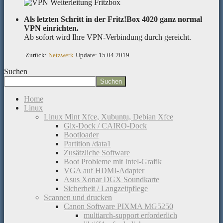
Als letzten Schritt in der Fritz!Box 4020 ganz normal
VPN einrichten.
Ab sofort wird Ihre VPN-Verbindung durch gereicht.
Zurück:
Netzwerk
Update: 15.04.2019
Suchen
Suchen
Home
Linux
Linux Mint Xfce, Xubuntu, Debian Xfce
Glx-Dock / CAIRO-Dock
Bootloader
Partition /data1
Zusätzliche Software
Boot Probleme mit Intel-Grafik
VGA auf HDMI-Adapter
Asus Xonar DGX Soundkarte
Sicherheit / Langzeitpflege
Scannen und drucken
Canon Software PIXMA MG5250
multiarch-support erforderlich