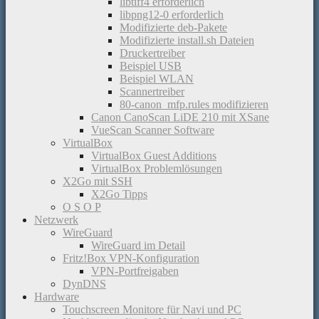
libtiff4 erforderlich
libpng12-0 erforderlich
Modifizierte deb-Pakete
Modifizierte install.sh Dateien
Druckertreiber
Beispiel USB
Beispiel WLAN
Scannertreiber
80-canon_mfp.rules modifizieren
Canon CanoScan LiDE 210 mit XSane
VueScan Scanner Software
VirtualBox
VirtualBox Guest Additions
VirtualBox Problemlösungen
X2Go mit SSH
X2Go Tipps
O S O P
Netzwerk
WireGuard
WireGuard im Detail
Fritz!Box VPN-Konfiguration
VPN-Portfreigaben
DynDNS
Hardware
Touchscreen Monitore für Navi und PC