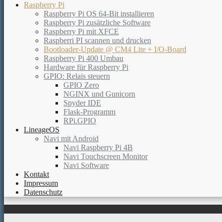
Raspberry Pi
Raspberry Pi OS 64-Bit installieren
Raspberry Pi zusätzliche Software
Raspberry Pi mit XFCE
Raspberri PI scannen und drucken
Bootloader-Update @ CM4 Lite + I/O-Board
Raspberry Pi 400 Umbau
Hardware für Raspberry Pi
GPIO: Relais steuern
GPIO Zero
NGINX und Gunicorn
Spyder IDE
Flask-Programm
RPi.GPIO
LineageOS
Navi mit Android
Navi Raspberry Pi 4B
Navi Touchscreen Monitor
Navi Software
Kontakt
Impressum
Datenschutz