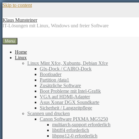
Skip to content
Klaus Munsteiner
IT-Lösungen mit Linux, Windows und freier Software
Menu
Home
Linux
Linux Mint Xfce, Xubuntu, Debian Xfce
Glx-Dock / CAIRO-Dock
Bootloader
Partition /data1
Zusätzliche Software
Boot Probleme mit Intel-Grafik
VGA auf HDMI-Adapter
Asus Xonar DGX Soundkarte
Sicherheit / Langzeitpflege
Scannen und drucken
Canon Software PIXMA MG5250
multiarch-support erforderlich
libtiff4 erforderlich
libpng12-0 erforderlich