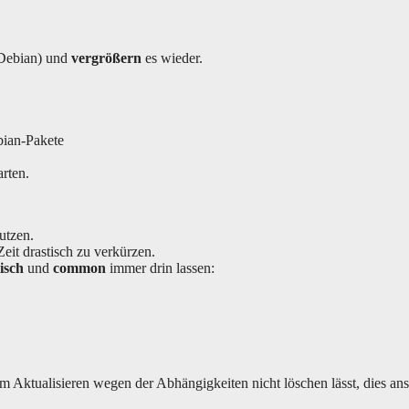
(Debian) und
vergrößern
es wieder.
bian-Pakete
rten.
utzen.
eit drastisch zu verkürzen.
isch
und
common
immer drin lassen:
m Aktualisieren wegen der Abhängigkeiten nicht löschen lässt, dies an