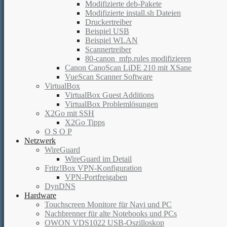
Modifizierte deb-Pakete
Modifizierte install.sh Dateien
Druckertreiber
Beispiel USB
Beispiel WLAN
Scannertreiber
80-canon_mfp.rules modifizieren
Canon CanoScan LiDE 210 mit XSane
VueScan Scanner Software
VirtualBox
VirtualBox Guest Additions
VirtualBox Problemlösungen
X2Go mit SSH
X2Go Tipps
O S O P
Netzwerk
WireGuard
WireGuard im Detail
Fritz!Box VPN-Konfiguration
VPN-Portfreigaben
DynDNS
Hardware
Touchscreen Monitore für Navi und PC
Nachbrenner für alte Notebooks und PCs
OWON VDS1022 USB-Oszilloskop