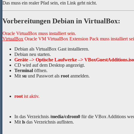
Das muss ein realer Pfad sein, ein Link geht nicht.
Vorbereitungen Debian in VirtualBox:
Oracle VirtualBox muss installiert sein.
VirtualBox
Oracle VM VirtualBox Extension Pack muss installiert sei
Debian als VirtualBox Gast installieren.
Debian neu starten.
Geräte –> Optische Laufwerke –> VBoxGuestAdditions.iso
CD wird auf dem Desktop angezeigt.
Terminal
öffnen.
Mit
su
und Passwort als
root
anmelden.
root
ist aktiv.
In das Verzeichnis
/media/cdrom0
für die VBox Additions wec
Mit
ls
das Verzeichnis auflisten.