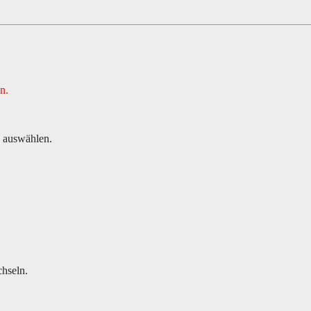
n.
auswählen.
hseln.