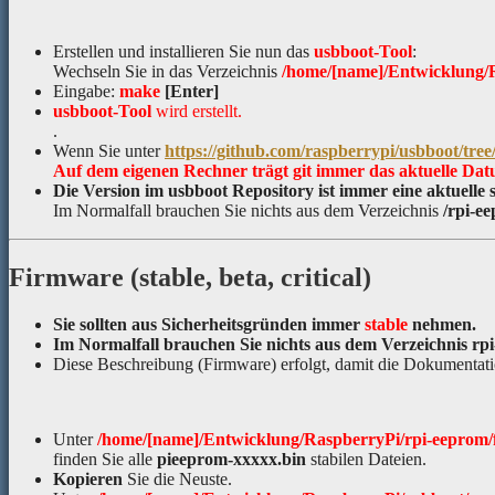
Erstellen und installieren Sie nun das
usbboot-Tool
:
Wechseln Sie in das Verzeichnis
/home/[name]/Entwicklung/
Eingabe:
make
[Enter]
usbboot-Tool
wird erstellt.
.
Wenn Sie unter
https://github.com/raspberrypi/usbboot/tree
Auf dem eigenen Rechner trägt git immer das aktuelle Datum
Die Version im usbboot Repository ist immer eine aktuelle s
Im Normalfall brauchen Sie nichts aus dem Verzeichnis
/rpi-e
Firmware (stable, beta, critical)
Sie sollten aus Sicherheitsgründen immer
stable
nehmen.
Im Normalfall brauchen Sie nichts aus dem Verzeichnis rpi-
Diese Beschreibung (Firmware) erfolgt, damit die Dokumentatio
Unter
/home/[name]/Entwicklung/RaspberryPi/rpi-eeprom/f
finden Sie alle
pieeprom-xxxxx.bin
stabilen Dateien.
Kopieren
Sie die Neuste.