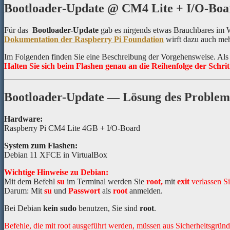
Bootloader-Update @ CM4 Lite + I/O-Boa
Für das
Bootloader-Update
gab es nirgends etwas Brauchbares im W
Dokumentation der Raspberry Pi Foundation
wirft dazu auch mehr
Im Folgenden finden Sie eine Beschreibung der Vorgehensweise. Als E
Halten Sie sich beim Flashen genau an die Reihenfolge der Schritte
Bootloader-Update — Lösung des Problem
Hardware:
Raspberry Pi CM4 Lite 4GB + I/O-Board
System zum Flashen:
Debian 11 XFCE in VirtualBox
Wichtige Hinweise zu Debian:
Mit dem Befehl
su
im Terminal werden Sie
root,
mit
exit
verlassen Si
Darum: Mit
su
und
Passwort
als
root
anmelden.
Bei Debian
kein sudo
benutzen, Sie sind
root
.
Befehle, die mit root ausgeführt werden, müssen aus Sicherheitsgründ