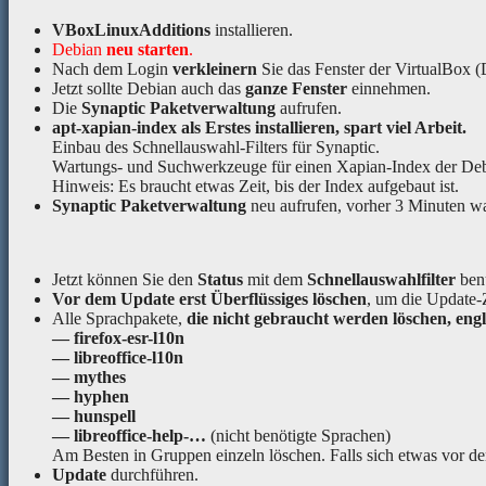
VBoxLinuxAdditions
installieren.
Debian
neu starten
.
Nach dem Login
verkleinern
Sie das Fenster der VirtualBox 
Jetzt sollte Debian auch das
ganze Fenster
einnehmen.
Die
Synaptic Paketverwaltung
aufrufen.
apt-xapian-index
als Erstes installieren, spart viel Arbeit.
Einbau des Schnellauswahl-Filters für Synaptic.
Wartungs- und Suchwerkzeuge für einen Xapian-Index der De
Hinweis: Es braucht etwas Zeit, bis der Index aufgebaut ist.
Synaptic Paketverwaltung
neu aufrufen, vorher 3 Minuten wa
Jetzt können Sie den
Status
mit dem
Schnellauswahlfilter
ben
Vor dem Update erst Überflüssiges löschen
, um die Update-Z
Alle Sprachpakete,
die nicht gebraucht werden löschen, engl
— firefox-esr-l10n
— libreoffice-l10n
— mythes
— hyphen
— hunspell
— libreoffice-help-…
(nicht benötigte Sprachen)
Am Besten in Gruppen einzeln löschen. Falls sich etwas vor de
Update
durchführen.