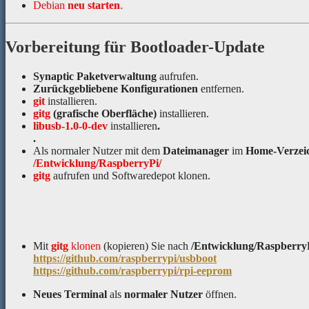
Debian
neu starten
.
Vorbereitung für Bootloader-Update
Synaptic Paketverwaltung
aufrufen.
Zurückgebliebene Konfigurationen
entfernen.
git
installieren.
gitg
(grafische Oberfläche)
installieren.
libusb-1.0-0-dev
installieren
.
.
Als normaler Nutzer mit dem
Dateimanager
im
Home-Verzei
/Entwicklung/RaspberryPi/
gitg
aufrufen und Softwaredepot klonen.
Mit
gitg
klonen
(kopieren) Sie nach
/Entwicklung/Raspberry
https://github.com/raspberrypi/usbboot
https://github.com/raspberrypi/rpi-eeprom
Neues Terminal
als
normaler Nutzer
öffnen.